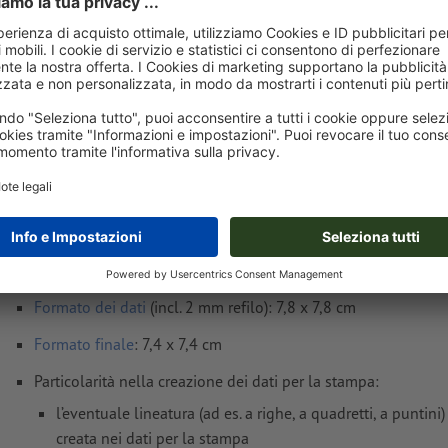
Consegna all' incirca:
€ 67,58
mar 18 ago - mer 19 ago
IVA esclusa
i
Peso: ca.
932,5 g
Avvisi sui dati per la stampa Bloc notes, A7-
Formato dei dati
(incl. 2 mm refilo): 7,8 x 7,8 cm
Formato
finale
: 7,4 x 7,4 cm
Particolarità nella creazione dei dati per la stampa:
l’eventuale lineatura (ad es. a righe, a quadretti, a puntini
creata nei dati per la stampa