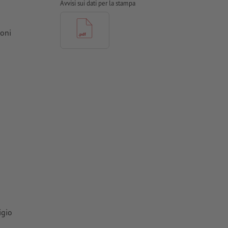
Avvisi sui dati per la stampa
ioni
 per carte
igio