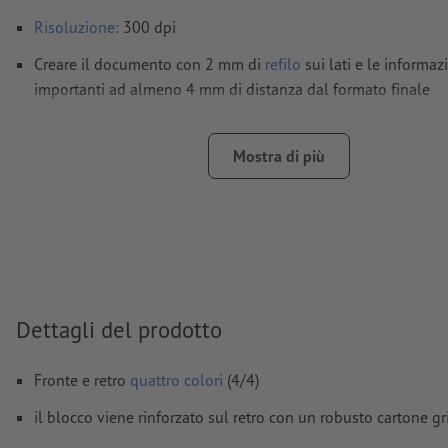
Risoluzione:
300 dpi
Creare il documento con 2 mm di
refilo
sui lati e le informaz
importanti ad almeno 4 mm di distanza dal formato finale
Modalità colori:
CMYK, FOGRA52 (PSO Uncoated v3 FOGRA52)
non patinate
Mostra di più
Non correggiamo
errori di ortografia e sintassi
Non controlliamo le
impostazioni di sovrastampa
I
commenti
vengono cancellati e non stampati
I contenuti dei
campi
modulo
vengono stampati
Dettagli del prodotto
Come si creano correttamente i dati di stampa?
Fronte e retro
quattro colori
(4/4)
il blocco viene rinforzato sul retro con un robusto cartone gr