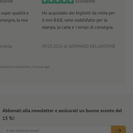
ellente
Eccellente
super qualità e
Ho acquistato dei biglietti da visita per
Otti
consegna, la mia
il mio B&B, sono soddisfatto per la
servi
stampa, la carta e i tempi di consegna.
prof
ertella
09.03.2026
di GERMANO DELL'ANTONE
18.0
 recensioni autentiche, cliccare
qui
.
Abbonati alla newsletter e assicurati un buono sconto del
15 %!