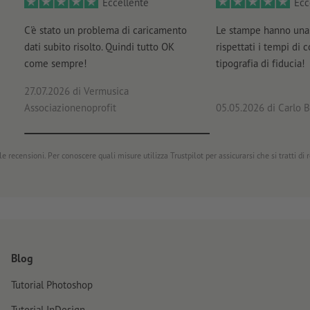
Eccellente
Ecc
C'è stato un problema di caricamento
Le stampe hanno una 
dati subito risolto. Quindi tutto OK
rispettati i tempi di 
come sempre!
tipografia di fiducia!
27.07.2026
di Vermusica
Associazionenoprofit
05.05.2026
di Carlo B
e recensioni. Per conoscere quali misure utilizza Trustpilot per assicurarsi che si tratti di
Blog
Tutorial Photoshop
Tutorial InDesign