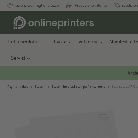
Garanzia di miglior prezzo
Produzione interna
spedizion
Tutti i prodotti
Riviste
Volantini
Manifesti e L
Servizi
Anche
Pagina iniziale
Blocchi
Blocchi incollati, stampa fronte-retro
Bloc notes, A7-Qu