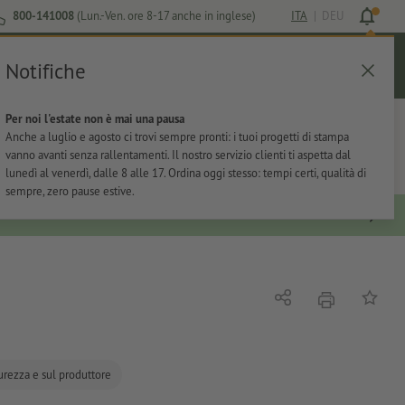
800-141008
(Lun.-Ven. ore 8-17 anche in inglese)
ITA
|
DEU
Notifiche
Login
Aiuto
Lista preferiti
Carrello
Per noi l'estate non è mai una pausa
ti
Per l'ufficio
Adesivi
Articoli promozionali
Anche a luglio e agosto ci trovi sempre pronti: i tuoi progetti di stampa
vanno avanti senza rallentamenti. Il nostro servizio clienti ti aspetta dal
lunedì al venerdì, dalle 8 alle 17. Ordina oggi stesso: tempi certi, qualità di
sempre, zero pause estive.
stampare
Condividi
alla list
curezza e sul produttore