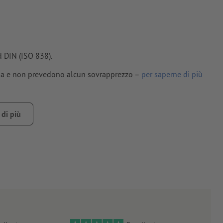
 DIN (ISO 838).
lima e non prevedono alcun sovrapprezzo –
per saperne di più
 con una percentuale inferiore al 100% per canale di colore
di più