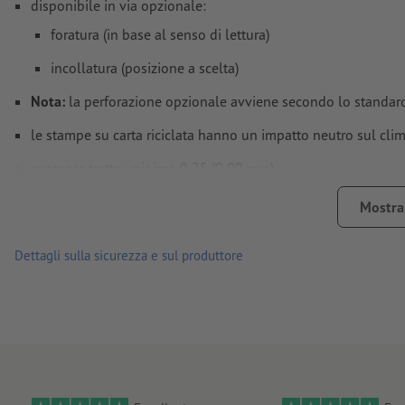
disponibile in via opzionale:
foratura (in base al senso di lettura)
incollatura (posizione a scelta)
Nota:
la perforazione opzionale avviene secondo lo standard
le stampe su carta riciclata hanno un impatto neutro sul c
spessore tratto: minimo 0,25 (0,09 mm)
A causa della retinatura, le linee sottili che vengono create
Mostra 
possono apparire interrotte, irregolari, sfocate o mal definite
Dettagli sulla sicurezza e sul produttore