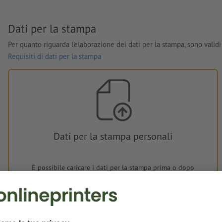
Dati per la stampa
Per quanto riguarda l'elaborazione dei dati per la stampa, sono validi 
Requisiti di dati per la stampa
Dati per la stampa personali
È possibile caricare i dati per la stampa prima o dopo
l'acquisto.
Carica adesso