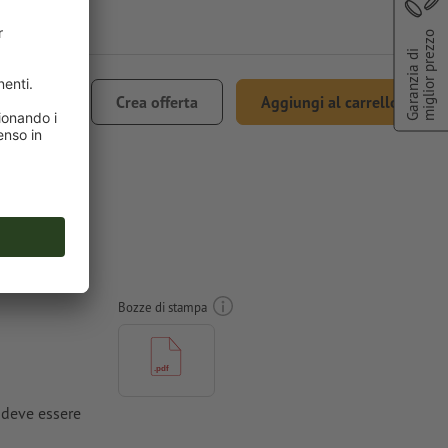
miglior prezzo
Garanzia di
€ 82,45
Crea offerta
Aggiungi al carrello
ncl. 22% IVA
Quadrato
Bozze di stampa
) deve essere