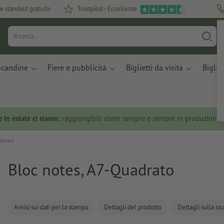
e standard gratuita
Trustpilot - Eccellente
ocandine
Fiere e pubblicità
Biglietti da visita
Bigliet
 in estate ci siamo:
raggiungibili come sempre e sempre in produzione.
adrato
Bloc notes, A7-Quadrato
Avvisi sui dati per la stampa
Dettagli del prodotto
Dettagli sulla si