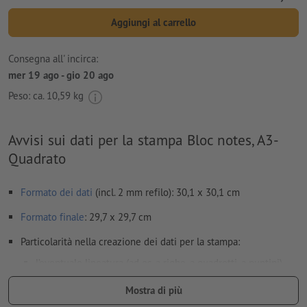
Aggiungi al carrello
Consegna all' incirca:
mer 19 ago - gio 20 ago
Peso: ca.
10,59 kg
Avvisi sui dati per la stampa Bloc notes, A3-
Quadrato
Formato dei dati
(incl. 2 mm refilo): 30,1 x 30,1 cm
Formato
finale
: 29,7 x 29,7 cm
Particolarità nella creazione dei dati per la stampa:
l’eventuale lineatura (ad es. a righe, a quadretti, a puntini)
deve essere creata nei dati per la stampa
Mostra di più
Risoluzione:
300 dpi