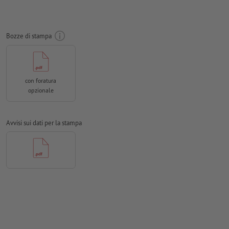
Creare il documento con 2 mm di
refilo
sui lati e le
informazioni importanti ad almeno 4 mm di distanza dal
Bozze di stampa
formato finale
Modalità colori:
CMYK, FOGRA52 (PSO Uncoated v3 FOGRA52)
per carte non patinate
con foratura
Non correggiamo
errori di ortografia e sintassi
opzionale
Non controlliamo le
impostazioni di sovrastampa
Avvisi sui dati per la stampa
I
commenti
vengono cancellati e non stampati
I contenuti dei
campi
modulo
vengono stampati
Come si creano correttamente i dati di stampa?