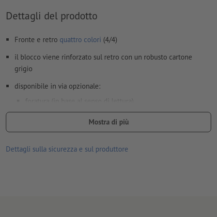
Dettagli del prodotto
Fronte e retro
quattro colori
(4/4)
il blocco viene rinforzato sul retro con un robusto cartone
grigio
disponibile in via opzionale:
foratura (in base al senso di lettura)
incollatura (posizione a scelta)
Mostra di più
Nota:
la perforazione opzionale avviene secondo lo standard
DIN (ISO 838).
Dettagli sulla sicurezza e sul produttore
le stampe su carta riciclata hanno un impatto neutro sul clima e
non prevedono alcun sovrapprezzo –
per saperne di più
spessore tratto: minimo 0,25 (0,09 mm)
A causa della retinatura, le linee sottili che vengono create con