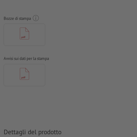
singole, ma come risulterebbero dal montaggio finale della
pagina interna e di quella esterna - vedi scheda tecnica
Bozze di stampa
le
linee di piegatura
non possono essere controllate
non è sempre possibile prestare attenzione alla
direzione
per le
finiture
occorre attenersi a indicazioni specifiche
per scoprire come creare i dati per la stampa con finitura
Avvisi sui dati per la stampa
parziale in InDesign, basta cliccare
qui
per evitare che il motivo appaia sul lato superiore del
prodotto stampato, tenere conto del
senso di lettura
nei dati
per la stampa
Risoluzione:
300 dpi
Creare il documento con 2 mm di
refilo
sui lati e le
informazioni importanti ad almeno 4 mm di distanza dal
formato finale
Dettagli del prodotto
caratteri
devono essere completamente incorporati o convertiti