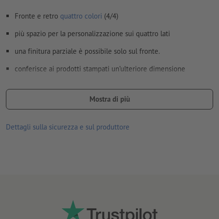
in curve
Fronte e retro
quattro colori
(4/4)
Modalità colori:
CMYK, FOGRA51 (PSO Coated v3) per carte
più spazio per la personalizzazione sui quattro lati
patinate, FOGRA52 (PSO Uncoated v3 FOGRA52) per carte non
patinate
una finitura parziale è possibile solo sul fronte.
Non correggiamo
errori di ortografia e sintassi
conferisce ai prodotti stampati un’ulteriore dimensione
Non controlliamo le
impostazioni di sovrastampa
la vernice UV parziale mette in risalto i singoli elementi
Mostra di più
I
commenti
vengono cancellati e non stampati
fornitura: in piano (arrotolato, ma non piegato)
I contenuti dei
campi
modulo
vengono stampati
Dettagli sulla sicurezza e sul produttore
Come si creano correttamente i dati di stampa?