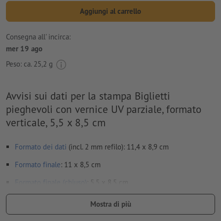
Aggiungi al carrello
Consegna all' incirca:
mer 19 ago
Peso: ca.
25,2 g
Avvisi sui dati per la stampa Biglietti
pieghevoli con vernice UV parziale, formato
verticale, 5,5 x 8,5 cm
Formato dei dati
(incl. 2 mm refilo): 11,4 x 8,9 cm
Formato
finale
: 11 x 8,5 cm
Formato finale (chiuso)
: 5,5 x 8,5 cm
Particolarità nella creazione dei dati per la stampa:
Mostra di più
Non creare i dati per la stampa dei pieghevoli come pagine