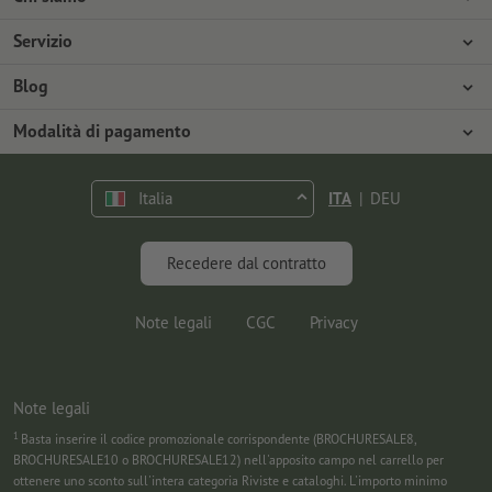
Azienda
Servizio
Stampa
Modalità di pagamento
Blog
Offerte di lavoro
Spedizione
Tutorial Photoshop
Modalità di pagamento
Tutela ambientale
Contestazioni
Tutorial InDesign
Pagamento anticipato
Contatti
Italia
ITA
|
DEU
Programma Premium
Marketing & Insights
FAQ
Font gratuiti
Recedere dal contratto
Note legali
CGC
Privacy
Note legali
1
Basta inserire il codice promozionale corrispondente (BROCHURESALE8,
BROCHURESALE10 o BROCHURESALE12) nell'apposito campo nel carrello per
ottenere uno sconto sull'intera categoria Riviste e cataloghi. L'importo minimo