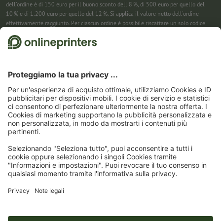
dell'ordine è di 150 euro per il buono sconto dell'8 %, di 500 euro per quello del
10 % e di 1.200 euro per quello del 12 %. Si applica il valore netto dell'ordine
effettivamente raggiunto. Per ciascun ordine è possibile riscattare un solo codice
sconto. Utilizzabile più volte. Pagamento in contanti non previsto. Non cumulabile
con ulteriori iniziative promozionali. La promozione è valida fino al 31/08/2026
(incluso).
2
Riceverai prima un’e-mail da cui confermare la tua iscrizione alla newsletter con
un semplice clic. Solo allora ti invieremo il codice sconto e la prossima newsletter.
Puoi naturalmente annullare la registrazione in qualsiasi momento. Utilizzabile
una sola volta. Non è richiesto un valore minimo dell’ordine. Importo massimo dello
sconto: 150 € sul valore dell'ordine (al netto). Pagamento in contanti non previsto.
L’offerta non può essere cumulata con altre promozioni o codici sconto.
Il buono è
valido per sei settimane dalla ricezione.
3
Basta inserire il codice sconto nell’apposito campo nel carrello per risparmiare sui
calendari. Utilizzabile più volte. Pagamento in contanti non previsto. Non
cumulabile con ulteriori iniziative promozionali. Valido fino al 31/08/2026
compreso
4
Basta inserire il codice sconto nell’apposito campo nel carrello per risparmiare sui
calendari. Utilizzabile più volte. Pagamento in contanti non previsto. Non
cumulabile con ulteriori iniziative promozionali. Valido fino al 31/08/2026
compreso.