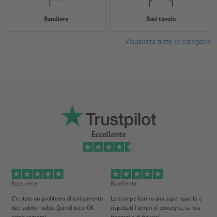
Bandiere
Basi tavolo
Visualizza tutte le categorie
Eccellente
Eccellente
Eccellente
Ec
C'è stato un problema di caricamento
Le stampe hanno una super qualità e
Ho 
dati subito risolto. Quindi tutto OK
rispettati i tempi di consegna, la mia
il
come sempre!
tipografia di fiducia!
st