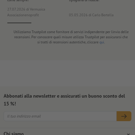
27.07.2026
di Vermusica
09
Associazionenoprofit
05.05.2026
di Carlo Bertella
DE
Utilizziamo Trustpilot come fornitore di servizi indipendente per linvio delle
recensioni. Per conoscere quali misure utilizza Trustpilot per assicurarsi che
si tratti di recensioni autentiche, cliccare
qui
.
Abbonati alla newsletter e assicurati un buono sconto del
15 %!
Chi siamo