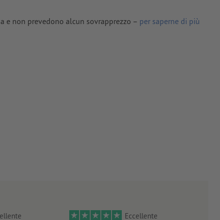
ti in curve
lima e non prevedono alcun sovrapprezzo –
per saperne di più
tinate,
e
he illustri le
one.pdf").
zione il
n caso
ellente
Eccellente