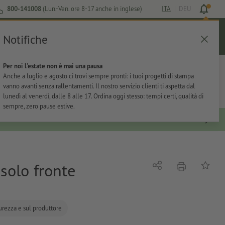
800-141008
(Lun.-Ven. ore 8-17 anche in inglese)
ITA
|
DEU
Notifiche
Login
Aiuto
Lista preferiti
Carrello
Per noi l'estate non è mai una pausa
ti
Per l'ufficio
Adesivi
Articoli promozionali
Anche a luglio e agosto ci trovi sempre pronti: i tuoi progetti di stampa
vanno avanti senza rallentamenti. Il nostro servizio clienti ti aspetta dal
lunedì al venerdì, dalle 8 alle 17. Ordina oggi stesso: tempi certi, qualità di
sempre, zero pause estive.
 solo fronte
stampare
Condividi
alla list
curezza e sul produttore