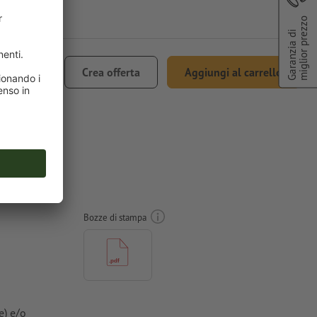
miglior prezzo
Garanzia di
€ 94,65
Crea offerta
Aggiungi al carrello
ncl. 22% IVA
sso, A5,
Bozze di stampa
e) e/o