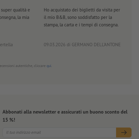
super qualità e
Ho acquistato dei biglietti da visita per
Otti
consegna, la mia
il mio B&B, sono soddisfatto per la
servi
stampa, la carta e i tempi di consegna.
prof
ertella
09.03.2026
di GERMANO DELL'ANTONE
18.0
 recensioni autentiche, cliccare
qui
.
Abbonati alla newsletter e assicurati un buono sconto del
15 %!