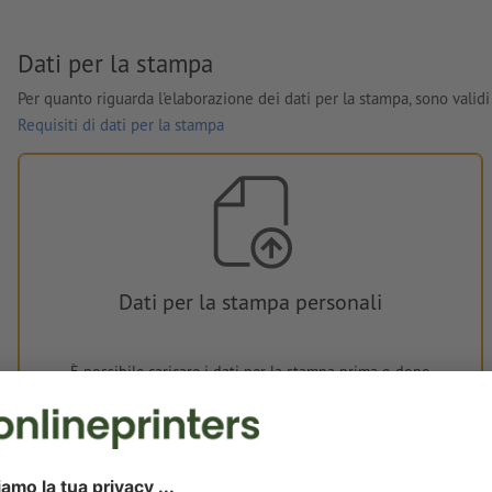
Dati per la stampa
Per quanto riguarda l'elaborazione dei dati per la stampa, sono validi 
Requisiti di dati per la stampa
Dati per la stampa personali
È possibile caricare i dati per la stampa prima o dopo
l'acquisto.
Carica adesso