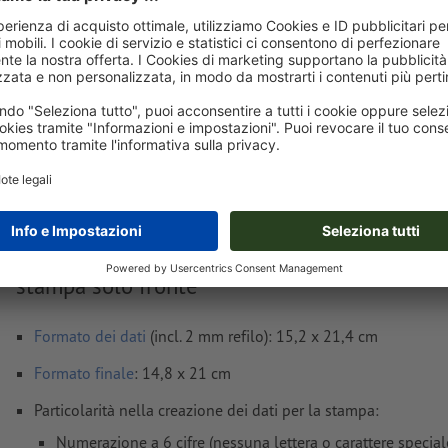
Consegna all' incirca:
€ 77,58
gio 13 ago - ven 14 ago
IVA esclusa
i
Peso: ca.
528 g
Avvisi sui dati per la stampa Biglietti d'ingre
stampa solo fronte
Formato dei dati
(incl. 2 mm refilo): 15,2 x 21,4 cm
Formato
finale
: 14,8 x 21 cm
Particolarità nella creazione dei dati per la stampa:
Numerazione a 6 cifre (nessuna lettera o carattere special