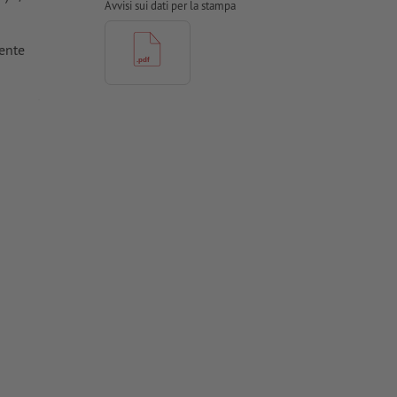
Avvisi sui dati per la stampa
ente
zzontale o
aratteri della
icale od
ioni