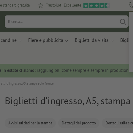
e standard gratuita
Trustpilot - Eccellente
ocandine
Fiere e pubblicità
Biglietti da visita
Bigliet
 in estate ci siamo:
raggiungibili come sempre e sempre in produzione.
ietti d'ingresso, A5, stampa solo fronte
Biglietti d'ingresso, A5, stampa
Avvisi sui dati per la stampa
Dettagli del prodotto
Dettagli sulla si