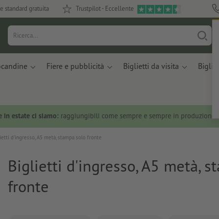
e standard gratuita
Trustpilot - Eccellente
ocandine
Fiere e pubblicità
Biglietti da visita
Bigliet
 in estate ci siamo:
raggiungibili come sempre e sempre in produzione.
ietti d'ingresso, A5 metà, stampa solo fronte
Biglietti d'ingresso, A5 metà, 
fronte