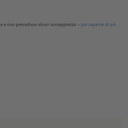
ioni
ti in curve
lima e non prevedono alcun sovrapprezzo –
per saperne di più
tinate,
e
he illustri le
one.pdf").
zione il
n caso