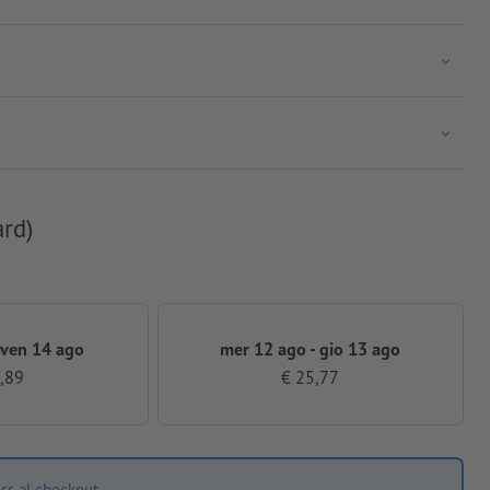
ard)
 ven 14 ago
mer 12 ago - gio 13 ago
,89
€ 25,77
ss al checkout.