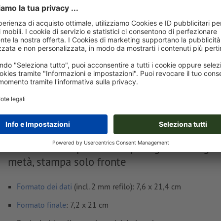
Carica adesso
Consegna all' incirca:
€ 74,33
lun 17 ago - mar 18 ago
IVA esclusa
i
Peso: ca.
257 g
Avvisi sui dati per la stampa Biglietti d'ingre
metà, stampa solo fronte
Formato dei dati
(incl. 2 mm refilo): 7,6 x 21,4 cm
Formato
finale
: 7,2 x 21 cm