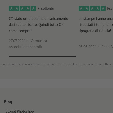
Eccellente
Ecc
Come si creano correttamente i dati di stampa?
C'è stato un problema di caricamento
Le stampe hanno una 
dati subito risolto. Quindi tutto OK
rispettati i tempi di 
come sempre!
tipografia di fiducia!
27.07.2026
di Vermusica
Associazionenoprofit
05.05.2026
di Carlo B
e recensioni. Per conoscere quali misure utilizza Trustpilot per assicurarsi che si tratti di
Blog
Tutorial Photoshop