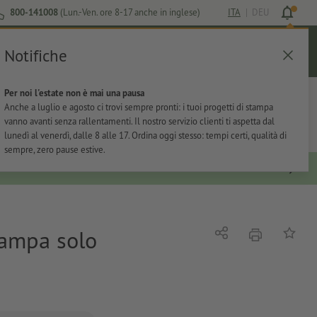
800-141008
(Lun.-Ven. ore 8-17 anche in inglese)
ITA
|
DEU
Notifiche
Login
Aiuto
Lista preferiti
Carrello
Per noi l'estate non è mai una pausa
ti
Per l'ufficio
Adesivi
Articoli promozionali
Anche a luglio e agosto ci trovi sempre pronti: i tuoi progetti di stampa
vanno avanti senza rallentamenti. Il nostro servizio clienti ti aspetta dal
lunedì al venerdì, dalle 8 alle 17. Ordina oggi stesso: tempi certi, qualità di
sempre, zero pause estive.
stampa solo
stampare
Condividi
alla list