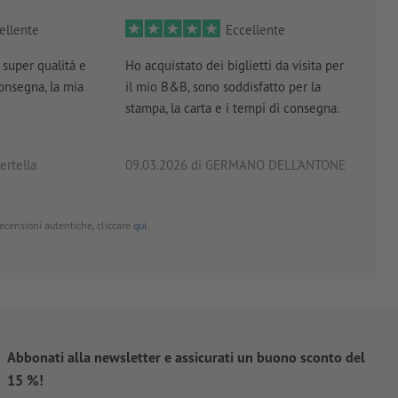
ellente
Eccellente
super qualità e
Ho acquistato dei biglietti da visita per
Otti
consegna, la mia
il mio B&B, sono soddisfatto per la
servi
stampa, la carta e i tempi di consegna.
prof
ertella
09.03.2026
di GERMANO DELL'ANTONE
18.0
 recensioni autentiche, cliccare
qui
.
Abbonati alla newsletter e assicurati un buono sconto del
15 %!