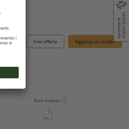
miglior prezzo
Garanzia di
€ 90,68
Crea offerta
Aggiungi al carrello
ncl. 22% IVA
sso, A5
Bozze di stampa