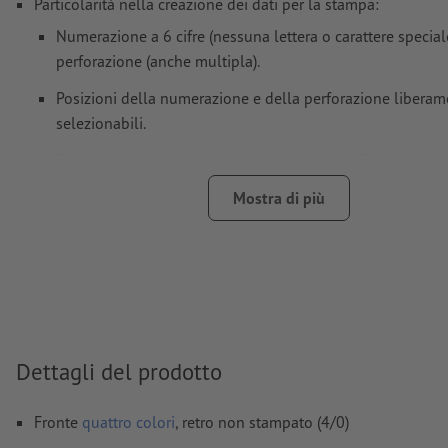
Particolarità nella creazione dei dati per la stampa:
Numerazione a 6 cifre (nessuna lettera o carattere special
perforazione (anche multipla).
Posizioni della numerazione e della perforazione liberam
selezionabili.
Orientamento della numerazione e della perforazione ori
verticale.
Mostra di più
Campo della numerazione: almeno 24 x 6 mm. Corpo dei c
numerazione: 12 pt. Colore dei caratteri: nero.
La numerazione è possibile solo su un lato.
Distanza della numerazione dal margine: almeno 5 mm.
I dati per la stampa possono essere creati in formato vert
Dettagli del prodotto
orizzontale. Si prega di adattarli di conseguenza.
Risoluzione:
300 dpi
Fronte
quattro colori
, retro non stampato (4/0)