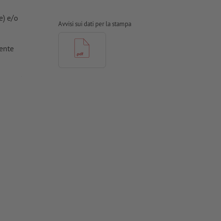
e) e/o
Avvisi sui dati per la stampa
ente
zzontale o
aratteri della
icale od