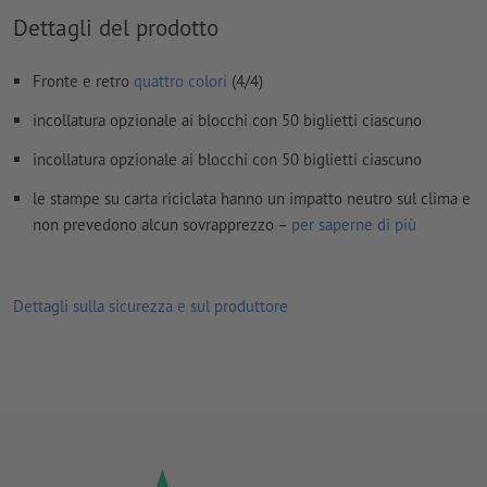
Dettagli del prodotto
caratteri
devono essere completamente incorporati o convertiti
in curve
Fronte e retro
quattro colori
(4/4)
Modalità colori:
CMYK, FOGRA51 (PSO Coated v3) per carte
incollatura opzionale ai blocchi con 50 biglietti ciascuno
patinate, FOGRA52 (PSO Uncoated v3 FOGRA52) per carte non
patinate
incollatura opzionale ai blocchi con 50 biglietti ciascuno
Non correggiamo
errori di ortografia e sintassi
le stampe su carta riciclata hanno un impatto neutro sul clima e
non prevedono alcun sovrapprezzo –
per saperne di più
Non controlliamo le
impostazioni di sovrastampa
I
commenti
vengono cancellati e non stampati
Dettagli sulla sicurezza e sul produttore
I contenuti dei
campi
modulo
vengono stampati
Oltre ai dati per la stampa caricare un file di consultazione che
illustri le posizioni della numerazione (esempio:
"solo_per_dimostrazione.pdf").
Ti preghiamo inoltre di indicare nel presente file di
consultazione il numero con cui deve iniziare la numerazione