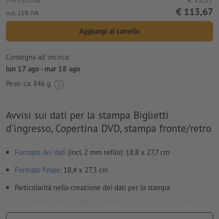
€ 113,67
incl. 22% IVA
Aggiungi al carrello
Consegna all' incirca:
lun 17 ago - mar 18 ago
Peso: ca.
846 g
Avvisi sui dati per la stampa Biglietti
d'ingresso, Copertina DVD, stampa fronte/retro
Formato dei dati
(incl. 2 mm refilo): 18,8 x 27,7 cm
Formato
finale
: 18,4 x 27,3 cm
Particolarità nella creazione dei dati per la stampa:
Numerazione a 6 cifre (nessuna lettera o carattere speciale)
e/o perforazione (anche multipla).