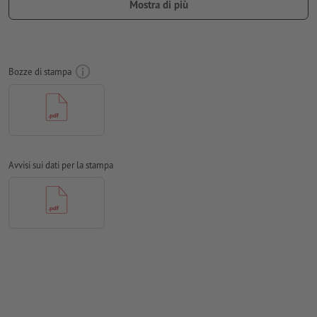
Mostra di più
Posizioni della numerazione e della perforazione
liberamente selezionabili.
Orientamento della numerazione e della perforazione
Bozze di stampa
orizzontale o verticale.
Campo della numerazione: almeno 24 x 6 mm. Corpo dei
caratteri della numerazione: 12 pt. Colore dei caratteri: nero.
La numerazione è possibile solo su un lato.
Avvisi sui dati per la stampa
Distanza della numerazione dal margine: almeno 5 mm.
I dati per la stampa possono essere creati in formato
verticale od orizzontale. Si prega di adattarli di
conseguenza.
Risoluzione:
300 dpi
Creare il documento con 2 mm di
refilo
sui lati e le
informazioni importanti ad almeno 4 mm di distanza dal
formato finale