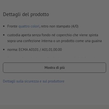
Non controlliamo le
impostazioni di sovrastampa
I
commenti
vengono cancellati e non stampati
Dettagli del prodotto
I contenuti dei
campi
modulo
vengono stampati
Fronte
quattro colori
, retro non stampato (4/0)
Come si creano correttamente i dati di stampa?
custodia aperta senza fondo né coperchio che viene spinta
sopra una confezione interna o un prodotto come una guaina
norma: ECMA A0101 / A01.01.00.00
fungono da protezione e da ulteriore superficie informativa o
pubblicitaria.
Mostra di più
soluzione stabile per confezionare i prodotti in modo semplice
e rapido
Dettagli sulla sicurezza e sul produttore
stampabili su tutta la superficie
per informazioni e/o pubblicità
incollatura: lato lungo del corpo
fornitura: incollate e in piano