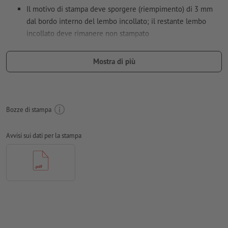
Il motivo di stampa deve sporgere (riempimento) di 3 mm
dal bordo interno del lembo incollato; il restante lembo
incollato deve rimanere non stampato
creare gli elementi neri solo con nero al 100 % (ad es.
Mostra di più
barcode come EAN, codici QR, testi, ecc.)
Creare il documento con 3 mm di
refilo
sui lati e le
informazioni importanti ad almeno 4 mm di distanza dal
formato finale
Bozze di stampa
Risoluzione:
300 dpi
Avvisi sui dati per la stampa
caratteri
devono essere completamente incorporati o convertiti
in curve
Modalità colori:
CMYK, FOGRA51 (PSO Coated v3) per carte
patinate, FOGRA52 (PSO Uncoated v3 FOGRA52) per carte non
patinate
Non correggiamo
errori di ortografia e sintassi