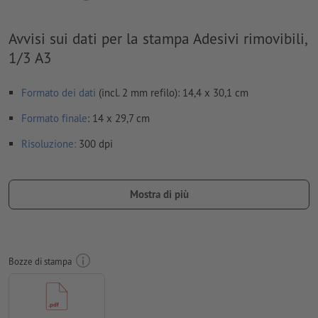
Avvisi sui dati per la stampa Adesivi rimovibili,
1/3 A3
Formato dei dati
(incl. 2 mm refilo): 14,4 x 30,1 cm
Formato
finale
: 14 x 29,7 cm
Risoluzione:
300 dpi
Creare il documento con 2 mm di
refilo
sui lati e le
informazioni importanti ad almeno 4 mm di distanza dal
Mostra di più
formato finale
caratteri
devono essere completamente incorporati o convertiti
in curve
Bozze di stampa
Modalità colori:
CMYK, FOGRA51 (PSO Coated v3) per carte
patinate, FOGRA52 (PSO Uncoated v3 FOGRA52) per carte non
patinate