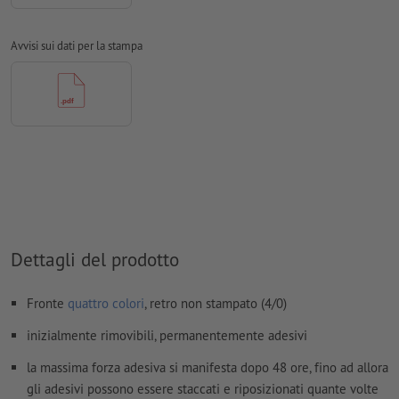
Non correggiamo
errori di ortografia e sintassi
Avvisi sui dati per la stampa
Non controlliamo le
impostazioni di sovrastampa
In generale, è necessario ridurre le
trasparenze
I
commenti
vengono cancellati e non stampati
I contenuti dei
campi
modulo
vengono stampati
Come si creano correttamente i dati di stampa?
Dettagli del prodotto
Fronte
quattro colori
, retro non stampato (4/0)
inizialmente rimovibili, permanentemente adesivi
la massima forza adesiva si manifesta dopo 48 ore, fino ad allora
gli adesivi possono essere staccati e riposizionati quante volte