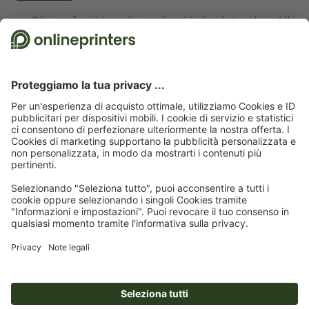
Utilizziamo Trustpilot come fornitore di servizi indipendente per linvio delle
recensioni. Per conoscere quali misure utilizza Trustpilot per assicurarsi che
si tratti di recensioni autentiche, cliccare
qui
.
Pagina iniziale
Adesivi
Adesivi riflettenti e fosforescenti
Adesivi
fosforescenti
Adesivi fosforescenti, A5
Abbonati alla newsletter e assicurati un buono sconto del
15 %!
Chi siamo
Azienda
Servizio
Stampa