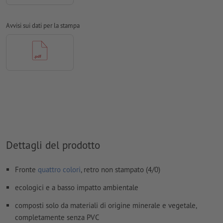
Non correggiamo
errori di ortografia e sintassi
Avvisi sui dati per la stampa
Non controlliamo le
impostazioni di sovrastampa
In generale, è necessario ridurre le
trasparenze
I
commenti
vengono cancellati e non stampati
I contenuti dei
campi
modulo
vengono stampati
Come si creano correttamente i dati di stampa?
Dettagli del prodotto
Fronte
quattro colori
, retro non stampato (4/0)
ecologici e a basso impatto ambientale
composti solo da materiali di origine minerale e vegetale,
completamente senza PVC