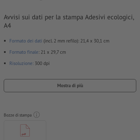
Avvisi sui dati per la stampa Adesivi ecologici,
A4
Formato dei dati
(incl. 2 mm refilo): 21,4 x 30,1 cm
Formato
finale
: 21 x 29,7 cm
Risoluzione:
300 dpi
Creare il documento con 2 mm di
refilo
sui lati e le
informazioni importanti ad almeno 4 mm di distanza dal
Mostra di più
formato finale
caratteri
devono essere completamente incorporati o convertiti
in curve
Bozze di stampa
Modalità colori:
CMYK, FOGRA51 (PSO Coated v3) per carte
patinate, FOGRA52 (PSO Uncoated v3 FOGRA52) per carte non
patinate