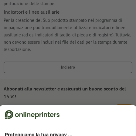
perforazione delle stampe.
Indicatori e linee ausiliarie
Per la creazione del Suo prodotto stampato nel programma di
impaginazione può tranquillamente utilizzare indicatori e linee
ausiliarie (ad es. indicatori di taglio, di piega e di registro). Tuttavia,
non devono essere inclusi nel file dei dati per la stampa durante
l’esportazione.
Indietro
Abbonati alla newsletter e assicurati un buono sconto del
15 %!
Chi siamo