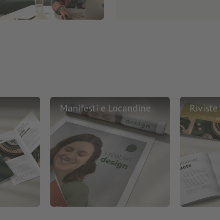
Manifesti e Locandine
Riviste