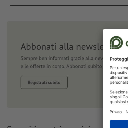
Abbonati alla newsletter e
Sempre ben informati grazie alla newsletter. Vi 
e le offerte in corso. Abbonati subito e approfit
Registrati subito