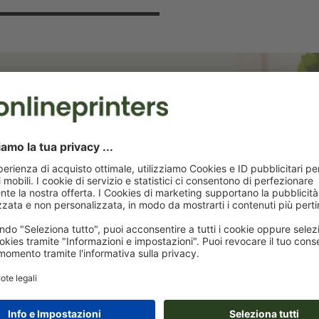
 risparmia il 15%!
terremo aggiornati sulle promozioni
ta dello sconto di benvenuto!