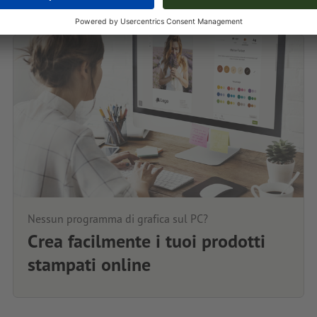
Nessun programma di grafica sul PC?
Crea facilmente i tuoi prodotti
stampati online