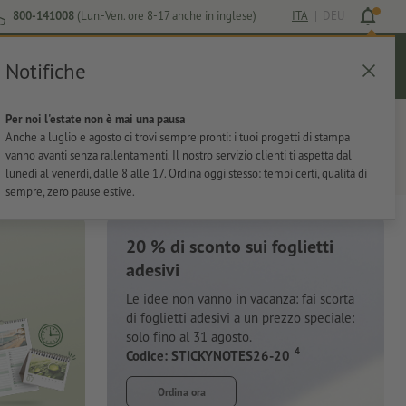
800-141008
(Lun.-Ven. ore 8-17 anche in inglese)
ITA
|
DEU
Notifiche
Login
Aiuto
Lista preferiti
Carrello
Per noi l'estate non è mai una pausa
ti
Per l'ufficio
Adesivi
Articoli promozionali
Anche a luglio e agosto ci trovi sempre pronti: i tuoi progetti di stampa
vanno avanti senza rallentamenti. Il nostro servizio clienti ti aspetta dal
lunedì al venerdì, dalle 8 alle 17. Ordina oggi stesso: tempi certi, qualità di
sempre, zero pause estive.
20 % di sconto sui foglietti
adesivi
Le idee non vanno in vacanza: fai scorta
di foglietti adesivi a un prezzo speciale:
solo fino al 31 agosto.
4
Codice: STICKYNOTES26-20
Ordina ora