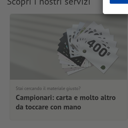
Scopri i nostri servizi
Stai cercando il materiale giusto?
Campionari: carta e molto altro
da toccare con mano