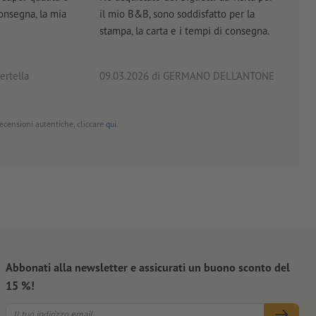
consegna, la mia
il mio B&B, sono soddisfatto per la
servi
stampa, la carta e i tempi di consegna.
prof
ertella
09.03.2026
di GERMANO DELL'ANTONE
18.0
 recensioni autentiche, cliccare
qui
.
Abbonati alla newsletter e assicurati un buono sconto del
15 %!