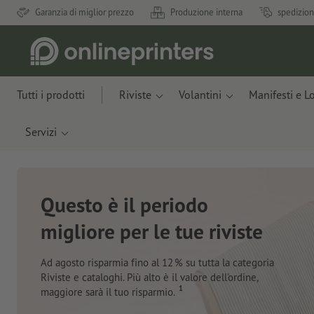
Garanzia di miglior prezzo
Produzione interna
spedizion
Tutti i prodotti
Riviste
Volantini
Manifesti e L
Servizi
Nuovi taccuini
Con materiali innovativi ricavati da scarti di mele e
plastica recuperata dall’oceano
Ordina ora