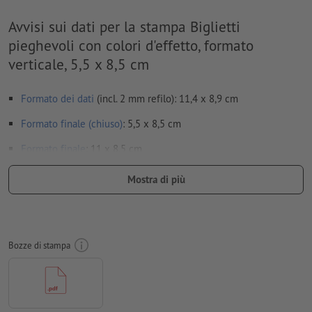
Avvisi sui dati per la stampa Biglietti
pieghevoli con colori d'effetto, formato
verticale, 5,5 x 8,5 cm
Formato dei dati
(incl. 2 mm refilo): 11,4 x 8,9 cm
Formato finale (chiuso)
: 5,5 x 8,5 cm
Formato
finale
: 11 x 8,5 cm
Particolarità nella creazione dei dati per la stampa:
Mostra di più
Puoi trovare maggiori dettagli riguardo i dati per la stampa
dei colori d'effetto nella sezione “Mostra di più”.
Non creare i dati per la stampa dei pieghevoli come pagine
Bozze di stampa
singole, ma come risulterebbero dal montaggio finale della
pagina interna e di quella esterna - vedi scheda tecnica
le
linee di piegatura
non possono essere controllate