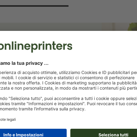
 risparmia il 15%!
terremo aggiornati sulle promozioni
ta dello sconto di benvenuto!