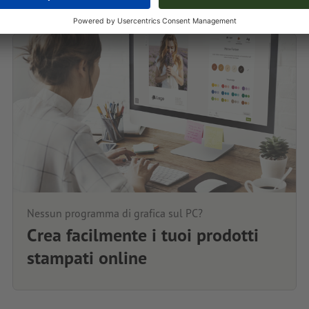
Nessun programma di grafica sul PC?
Crea facilmente i tuoi prodotti
stampati online