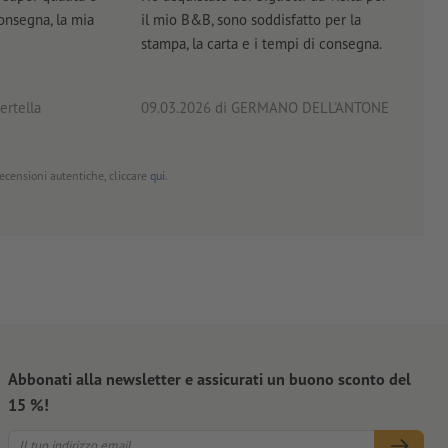
consegna, la mia
il mio B&B, sono soddisfatto per la
servi
stampa, la carta e i tempi di consegna.
prof
ertella
09.03.2026
di GERMANO DELL'ANTONE
18.0
 recensioni autentiche, cliccare
qui
.
Abbonati alla newsletter e assicurati un buono sconto del
15 %!