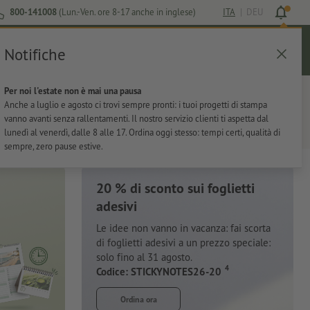
800-141008
(Lun.-Ven. ore 8-17 anche in inglese)
ITA
|
DEU
Notifiche
Login
Aiuto
Lista preferiti
Carrello
Per noi l'estate non è mai una pausa
ti
Per l'ufficio
Adesivi
Articoli promozionali
Anche a luglio e agosto ci trovi sempre pronti: i tuoi progetti di stampa
vanno avanti senza rallentamenti. Il nostro servizio clienti ti aspetta dal
lunedì al venerdì, dalle 8 alle 17. Ordina oggi stesso: tempi certi, qualità di
sempre, zero pause estive.
20 % di sconto sui foglietti
adesivi
Le idee non vanno in vacanza: fai scorta
di foglietti adesivi a un prezzo speciale:
solo fino al 31 agosto.
4
Codice: STICKYNOTES26-20
Ordina ora