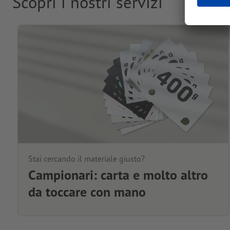
Scopri i nostri servizi
Stai cercando il materiale giusto?
Campionari: carta e molto altro
da toccare con mano