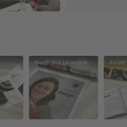
Manifesti e Locandine
Riviste