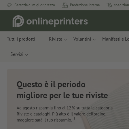
Garanzia di miglior prezzo
Produzione interna
spedizion
Tutti i prodotti
Riviste
Volantini
Manifesti e L
Servizi
Nuovi taccuini
Con materiali innovativi ricavati da scarti di mele e
plastica recuperata dall’oceano
Ordina ora