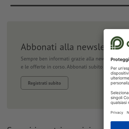
Abbonati alla newsletter e
Sempre ben informati grazie alla newsletter. Vi 
e le offerte in corso. Abbonati subito e approfit
Registrati subito