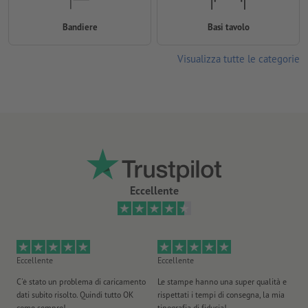
Bandiere
Basi tavolo
Visualizza tutte le categorie
Eccellente
Eccellente
Eccellente
Ec
C'è stato un problema di caricamento
Le stampe hanno una super qualità e
Ho 
dati subito risolto. Quindi tutto OK
rispettati i tempi di consegna, la mia
il
come sempre!
tipografia di fiducia!
st