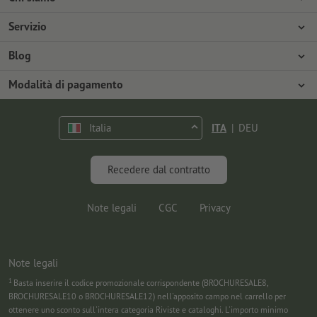
Azienda
Servizio
Stampa
Modalità di pagamento
Blog
Offerte di lavoro
Spedizione
Tutorial Photoshop
Modalità di pagamento
Tutela ambientale
Contestazioni
Tutorial InDesign
Pagamento anticipato
Contatti
Italia
ITA
|
DEU
Programma Premium
Marketing & Insights
FAQ
Font gratuiti
Recedere dal contratto
Note legali
CGC
Privacy
Note legali
1
Basta inserire il codice promozionale corrispondente (BROCHURESALE8,
BROCHURESALE10 o BROCHURESALE12) nell'apposito campo nel carrello per
ottenere uno sconto sull'intera categoria Riviste e cataloghi. L'importo minimo