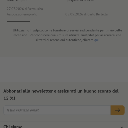
27.07.2026
di Vermusica
09
Associazionenoprofit
05.05.2026
di Carlo Bertella
DE
Utilizziamo Trustpilot come fornitore di servizi indipendente per linvio delle
recensioni. Per conoscere quali misure utilizza Trustpilot per assicurarsi che
si tratti di recensioni autentiche, cliccare
qui
.
Abbonati alla newsletter e assicurati un buono sconto del
15 %!
Chi siamo