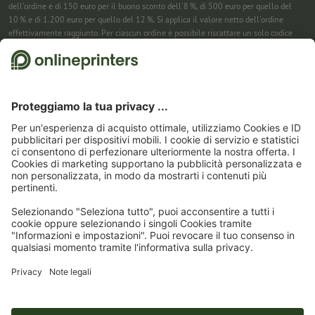
dell'ordine è di 150 euro per il buono sconto dell'8 %, di 500 euro per quello del
10 % e di 1.200 euro per quello del 12 %. Si applica il valore netto dell'ordine
effettivamente raggiunto. Per ciascun ordine è possibile riscattare un solo codice
sconto. Utilizzabile più volte. Pagamento in contanti non previsto. Non cumulabile
con ulteriori iniziative promozionali. La promozione è valida fino al 31/08/2026
(incluso).
2
Riceverai prima un’e-mail da cui confermare la tua iscrizione alla newsletter con
un semplice clic. Solo allora ti invieremo il codice sconto e la prossima newsletter.
Puoi naturalmente annullare la registrazione in qualsiasi momento. Utilizzabile
una sola volta. Non è richiesto un valore minimo dell’ordine. Importo massimo dello
sconto: 150 € sul valore dell'ordine (al netto). Pagamento in contanti non previsto.
L’offerta non può essere cumulata con altre promozioni o codici sconto.
Il buono è
valido per sei settimane dalla ricezione.
3
Basta inserire il codice sconto nell’apposito campo nel carrello per risparmiare sui
calendari. Utilizzabile più volte. Pagamento in contanti non previsto. Non
cumulabile con ulteriori iniziative promozionali. Valido fino al 31/08/2026
compreso
4
Basta inserire il codice sconto nell’apposito campo nel carrello per risparmiare sui
calendari. Utilizzabile più volte. Pagamento in contanti non previsto. Non
cumulabile con ulteriori iniziative promozionali. Valido fino al 31/08/2026
compreso.