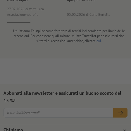
27.07.2026
di Vermusica
09
Associazionenoprofit
05.05.2026
di Carlo Bertella
DE
Utilizziamo Trustpilot come fornitore di servizi indipendente per linvio delle
recensioni. Per conoscere quali misure utilizza Trustpilot per assicurarsi che
si tratti di recensioni autentiche, cliccare
qui
.
Abbonati alla newsletter e assicurati un buono sconto del
15 %!
Chi siamo