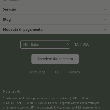
Azienda
Servizio
Stampa
Modalità di pagamento
Blog
Offerte di lavoro
Spedizione
Tutorial Photoshop
Modalità di pagamento
Tutela ambientale
Contestazioni
Tutorial InDesign
Pagamento anticipato
Contatti
Italia
ITA
|
DEU
Programma Premium
Marketing & Insights
FAQ
Font gratuiti
Recedere dal contratto
Note legali
CGC
Privacy
Note legali
1
Basta inserire il codice promozionale corrispondente (BROCHURESALE8,
BROCHURESALE10 o BROCHURESALE12) nell'apposito campo nel carrello per
ottenere uno sconto sull'intera categoria Riviste e cataloghi. L'importo minimo