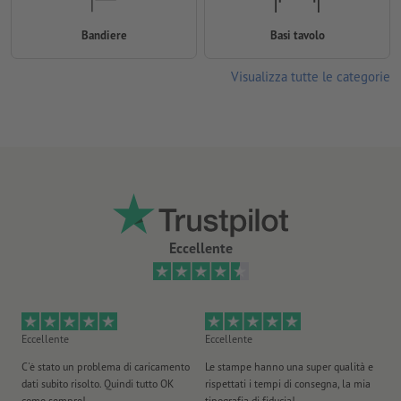
Bandiere
Basi tavolo
Visualizza tutte le categorie
Eccellente
Eccellente
Eccellente
Ec
C'è stato un problema di caricamento
Le stampe hanno una super qualità e
Ho 
dati subito risolto. Quindi tutto OK
rispettati i tempi di consegna, la mia
il
come sempre!
tipografia di fiducia!
st