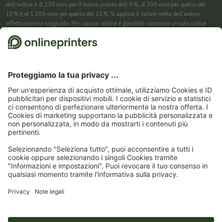
dell'ordine è di 150 euro per il buono sconto dell'8 %, di 500 euro per quello del
10 % e di 1.200 euro per quello del 12 %. Si applica il valore netto dell'ordine
effettivamente raggiunto. Per ciascun ordine è possibile riscattare un solo codice
sconto. Utilizzabile più volte. Pagamento in contanti non previsto. Non cumulabile
con ulteriori iniziative promozionali. La promozione è valida fino al 31/08/2026
(incluso).
2
Riceverai prima un’e-mail da cui confermare la tua iscrizione alla newsletter con
un semplice clic. Solo allora ti invieremo il codice sconto e la prossima newsletter.
Puoi naturalmente annullare la registrazione in qualsiasi momento. Utilizzabile
una sola volta. Non è richiesto un valore minimo dell’ordine. Importo massimo dello
sconto: 150 € sul valore dell'ordine (al netto). Pagamento in contanti non previsto.
L’offerta non può essere cumulata con altre promozioni o codici sconto.
Il buono è
valido per sei settimane dalla ricezione.
3
Basta inserire il codice sconto nell’apposito campo nel carrello per risparmiare sui
calendari. Utilizzabile più volte. Pagamento in contanti non previsto. Non
cumulabile con ulteriori iniziative promozionali. Valido fino al 31/08/2026
compreso
4
Basta inserire il codice sconto nell’apposito campo nel carrello per risparmiare sui
calendari. Utilizzabile più volte. Pagamento in contanti non previsto. Non
cumulabile con ulteriori iniziative promozionali. Valido fino al 31/08/2026
compreso.