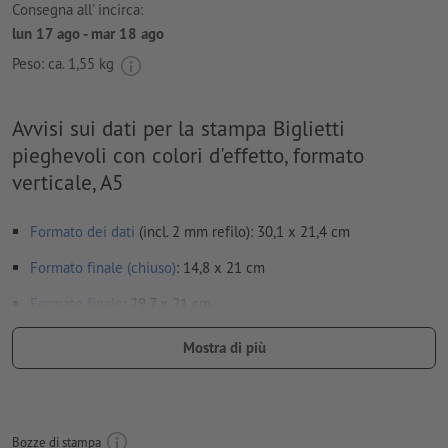
Consegna all' incirca:
lun 17 ago - mar 18 ago
Peso: ca.
1,55 kg
Avvisi sui dati per la stampa Biglietti
pieghevoli con colori d'effetto, formato
verticale, A5
Formato dei dati
(incl. 2 mm refilo): 30,1 x 21,4 cm
Formato finale (chiuso)
: 14,8 x 21 cm
Formato
finale
: 29,7 x 21 cm
Particolarità nella creazione dei dati per la stampa:
Mostra di più
Puoi trovare maggiori dettagli riguardo i dati per la stampa
dei colori d'effetto nella sezione “Mostra di più”.
Non creare i dati per la stampa dei pieghevoli come pagine
Bozze di stampa