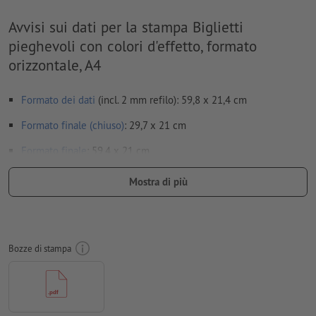
Avvisi sui dati per la stampa Biglietti
pieghevoli con colori d'effetto, formato
orizzontale, A4
Formato dei dati
(incl. 2 mm refilo): 59,8 x 21,4 cm
Formato finale (chiuso)
: 29,7 x 21 cm
Formato
finale
: 59,4 x 21 cm
Particolarità nella creazione dei dati per la stampa:
Mostra di più
Puoi trovare maggiori dettagli riguardo i dati per la stampa
dei colori d'effetto nella sezione “Mostra di più”.
Non creare i dati per la stampa dei pieghevoli come pagine
Bozze di stampa
singole, ma come risulterebbero dal montaggio finale della
pagina interna e di quella esterna - vedi scheda tecnica
le
linee di piegatura
non possono essere controllate