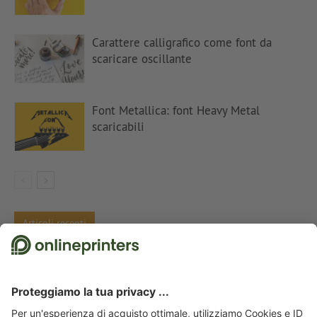
Carattere calligrafico come font da
scaricare oscillante
Font Metallica: font Heavy Metal
scaricabili
Articoli recenti
Annuncio di un aumento di prezzo – suggerimenti e modelli di testo
Contrasti di colore nell’arte – Colori complementari, Itten e il numero 7