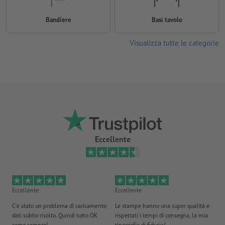
Bandiere
Basi tavolo
Visualizza tutte le categorie
Eccellente
Eccellente
Eccellente
Ec
C'è stato un problema di caricamento
Le stampe hanno una super qualità e
Ho 
dati subito risolto. Quindi tutto OK
rispettati i tempi di consegna, la mia
il
come sempre!
tipografia di fiducia!
st