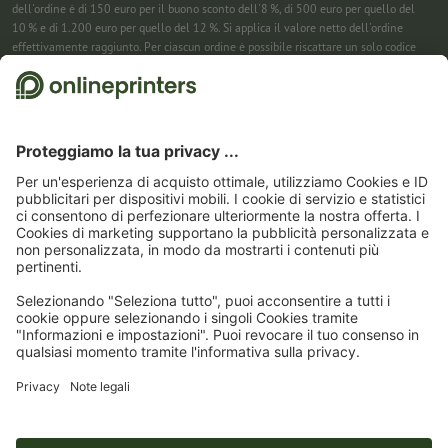
dell'ordine è di 150 euro per il buono sconto dell'8 %, di 500 euro per quello del
10 % e di 1.200 euro per quello del 12 %. Si applica il valore netto dell'ordine
effettivamente raggiunto. Per ciascun ordine è possibile riscattare un solo codice
sconto. Utilizzabile più volte. Pagamento in contanti non previsto. Non cumulabile
con ulteriori iniziative promozionali. La promozione è valida fino al 31/08/2026
(incluso).
2
Riceverai prima un’e-mail da cui confermare la tua iscrizione alla newsletter con
un semplice clic. Solo allora ti invieremo il codice sconto e la prossima newsletter.
Puoi naturalmente annullare la registrazione in qualsiasi momento. Utilizzabile
una sola volta. Non è richiesto un valore minimo dell’ordine. Importo massimo dello
sconto: 150 € sul valore dell'ordine (al netto). Pagamento in contanti non previsto.
L’offerta non può essere cumulata con altre promozioni o codici sconto.
Il buono è
valido per sei settimane dalla ricezione.
3
Basta inserire il codice sconto nell’apposito campo nel carrello per risparmiare sui
calendari. Utilizzabile più volte. Pagamento in contanti non previsto. Non
cumulabile con ulteriori iniziative promozionali. Valido fino al 31/08/2026
compreso
4
Basta inserire il codice sconto nell’apposito campo nel carrello per risparmiare sui
calendari. Utilizzabile più volte. Pagamento in contanti non previsto. Non
cumulabile con ulteriori iniziative promozionali. Valido fino al 31/08/2026
compreso.