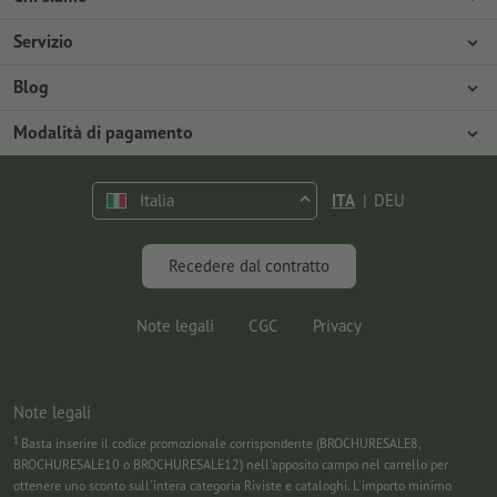
Azienda
Servizio
Stampa
Modalità di pagamento
Blog
Offerte di lavoro
Spedizione
Tutorial Photoshop
Modalità di pagamento
Tutela ambientale
Contestazioni
Tutorial InDesign
Pagamento anticipato
Contatti
Italia
ITA
|
DEU
Programma Premium
Marketing & Insights
FAQ
Font gratuiti
Recedere dal contratto
Note legali
CGC
Privacy
Note legali
1
Basta inserire il codice promozionale corrispondente (BROCHURESALE8,
BROCHURESALE10 o BROCHURESALE12) nell'apposito campo nel carrello per
ottenere uno sconto sull'intera categoria Riviste e cataloghi. L'importo minimo