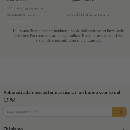
27.07.2026
di Vermusica
09
Associazionenoprofit
05.05.2026
di Carlo Bertella
DE
Utilizziamo Trustpilot come fornitore di servizi indipendente per linvio delle
recensioni. Per conoscere quali misure utilizza Trustpilot per assicurarsi che
si tratti di recensioni autentiche, cliccare
qui
.
Abbonati alla newsletter e assicurati un buono sconto del
15 %!
Chi siamo