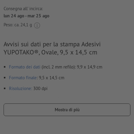
Consegna all' incirca:
lun 24 ago - mar 25 ago
Peso: ca.
24,1 g
Avvisi sui dati per la stampa Adesivi
YUPOTAKO®, Ovale, 9,5 x 14,5 cm
Formato dei dati
(incl. 2 mm refilo): 9,9 x 14,9 cm
Formato
finale
: 9,5 x 14,5 cm
Risoluzione:
300 dpi
Creare il documento con 2 mm di
refilo
sui lati e le
informazioni importanti ad almeno 4 mm di distanza dal
Mostra di più
formato finale
caratteri
devono essere completamente incorporati o convertiti
in curve