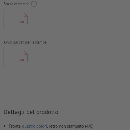
Bozze di stampa
Modalità colori:
CMYK, FOGRA51 (PSO Coated v3) per carte
patinate
Non correggiamo
errori di ortografia e sintassi
Non controlliamo le
impostazioni di sovrastampa
Avvisi sui dati per la stampa
In generale, è necessario ridurre le
trasparenze
I
commenti
vengono cancellati e non stampati
I contenuti dei
campi
modulo
vengono stampati
Come si creano correttamente i dati di stampa?
Dettagli del prodotto
Fronte
quattro colori
, retro non stampato (4/0)