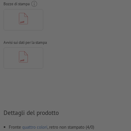
Bozze di stampa
Modalità colori:
CMYK, FOGRA51 (PSO Coated v3) per carte
patinate
Non correggiamo
errori di ortografia e sintassi
Non controlliamo le
impostazioni di sovrastampa
Avvisi sui dati per la stampa
In generale, è necessario ridurre le
trasparenze
I
commenti
vengono cancellati e non stampati
I contenuti dei
campi
modulo
vengono stampati
Come si creano correttamente i dati di stampa?
Dettagli del prodotto
Fronte
quattro colori
, retro non stampato (4/0)