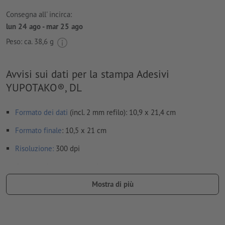
Consegna all' incirca:
lun 24 ago - mar 25 ago
Peso: ca.
38,6 g
Avvisi sui dati per la stampa Adesivi
YUPOTAKO®, DL
Formato dei dati
(incl. 2 mm refilo): 10,9 x 21,4 cm
Formato
finale
: 10,5 x 21 cm
Risoluzione:
300 dpi
Creare il documento con 2 mm di
refilo
sui lati e le
informazioni importanti ad almeno 4 mm di distanza dal
Mostra di più
formato finale
caratteri
devono essere completamente incorporati o convertiti
in curve